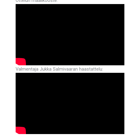
Ottelun maalikooste:
Valmentaja Jukka Salmivaaran haastattelu: