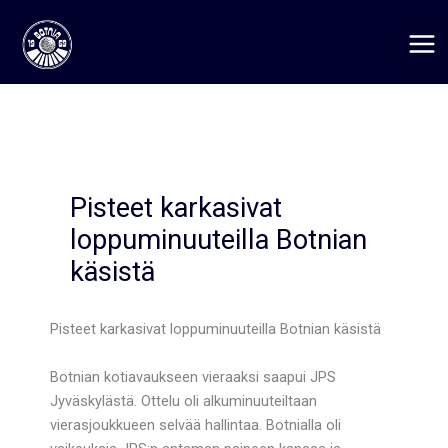
Siirry
sisältöön
Pisteet karkasivat
loppuminuuteilla Botnian
käsistä
Pisteet karkasivat loppuminuuteilla Botnian käsistä
Botnian kotiavaukseen vieraaksi saapui JPS
Jyväskylästä. Ottelu oli alkuminuuteiltaan
vierasjoukkueen selvää hallintaa. Botnialla oli