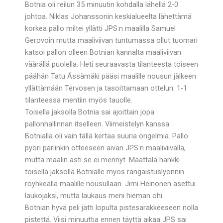
Botnia oli reilun 35 minuutin kohdalla lähellä 2-0
johtoa. Niklas Johanssonin keskialueelta lähettämä
korkea pallo miltei yllätti JPS:n maalilla Samuel
Gerovoin mutta maaliviivan tuntumassa ollut tuomari
katsoi pallon olleen Botnian kannalta maaliviivan
väärällä puolella. Heti seuraavasta tilanteesta toiseen
päähän Tatu Ässämäki pääsi maalille nousun jälkeen
yllättämään Tervosen ja tasoittamaan ottelun. 1-1
tilanteessa mentiin myös tauolle.
Toisella jaksolla Botnia sai ajoittain jopa
pallonhallinnan itselleen. Viimeistelyn kanssa
Botnialla oli vain tällä kertaa suuria ongelmia. Pallo
pyöri pariinkin otteeseen aivan JPS:n maaliviivalla,
mutta maalin asti se ei mennyt. Määttälä hankki
toisella jaksolla Botnialle myös rangaistuslyönnin
röyhkeällä maalille nousullaan. Jimi Heinonen asettui
laukojaksi, mutta laukaus meni hieman ohi.
Botnian hyvä peli jätti lopulta pistesarakkeeseen nolla
pistettä. Viisi minuuttia ennen täyttä aikaa JPS sai