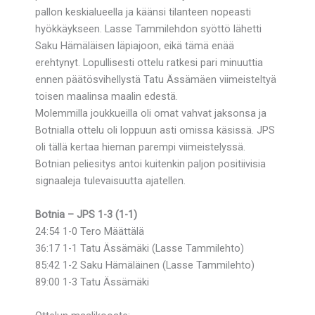
pallon keskialueella ja käänsi tilanteen nopeasti
hyökkäykseen. Lasse Tammilehdon syöttö lähetti
Saku Hämäläisen läpiajoon, eikä tämä enää
erehtynyt. Lopullisesti ottelu ratkesi pari minuuttia
ennen päätösvihellystä Tatu Ässämäen viimeisteltyä
toisen maalinsa maalin edestä.
Molemmilla joukkueilla oli omat vahvat jaksonsa ja
Botnialla ottelu oli loppuun asti omissa käsissä. JPS
oli tällä kertaa hieman parempi viimeistelyssä.
Botnian peliesitys antoi kuitenkin paljon positiivisia
signaaleja tulevaisuutta ajatellen.
Botnia – JPS 1-3 (1-1)
24:54 1-0 Tero Määttälä
36:17 1-1 Tatu Ässämäki (Lasse Tammilehto)
85:42 1-2 Saku Hämäläinen (Lasse Tammilehto)
89:00 1-3 Tatu Ässämäki