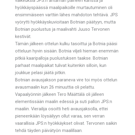
vaikeuksia JPS:n antaman paineen kanssa ja
hyökkäyspäässä maalipaikoille murtautuminen oli
ensimmäiseen varttiin lähes mahdoton tehtävä. JPS
vyörytti hyökkäyskuvioitaan Botnian päätyyn, mutta
Botnian puolustus ja maalivahti Juuso Tervonen
kestivät.
Tämän jälkeen ottelun kulku tasoittui ja Botnia pääsi
otteluun hyvin sisään. Botnia viljeli hieman enemmän
pitkiä kaaripalloja puolustuksen taakse. Botnian
parhaat maalipaikat tulivat kuitenkin silloin, kun
joukkue pelasi jäätä pitkin.
Botnian avausjakson paraneva vire toi myös ottelun
avausmaalin kun 26 minuuttia oli pelattu.
Vapaalyönnin jälkeen Tero Määttälä oli jälleen
elementissään maalin edessä ja suti pallon JPS:n
maaliin. Vierailija osoitti heti avausjaksolla, ettei
pieneenkään löysäilyyn ollut varaa, sen verran
vaarallisia JPS:n hyökkäykset olivat. Tervonen saikin
tehdä täyden päivätyön maalillaan.