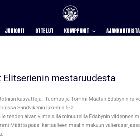
JUNIORIT
OTTELUT
KUMPPANIT
AJANKOHTAISTA
 Elitserienin mestaruudesta
 Botnian kasvatteja, Tuomas ja Tommi Määtän Edsbynin raivate
 edessä Sandvikenin lukemin 5-2.
le tehden aivan viimeisillä minuuteilla Edsbynin viidennen 
mi Määttä pääsi kertaalleen maalin makuun välieräsarjassa
a.