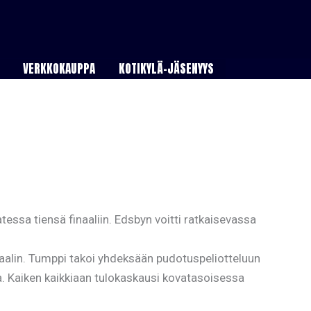
VERKKOKAUPPA
KOTIKYLÄ-JÄSENYYS
ssa tiensä finaaliin. Edsbyn voitti ratkaisevassa
maalin. Tumppi takoi yhdeksään pudotuspeliotteluun
. Kaiken kaikkiaan tulokaskausi kovatasoisessa