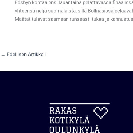
Edsbyn kohtaa ensi lauantaina pelattavassa finaalissa
yhteensä neljä suomalaista, sillä Bollnäsissä pelaavat
Määtät tulevat saamaan runsaasti tukea ja kannustusta 
←
Edellinen Artikkeli