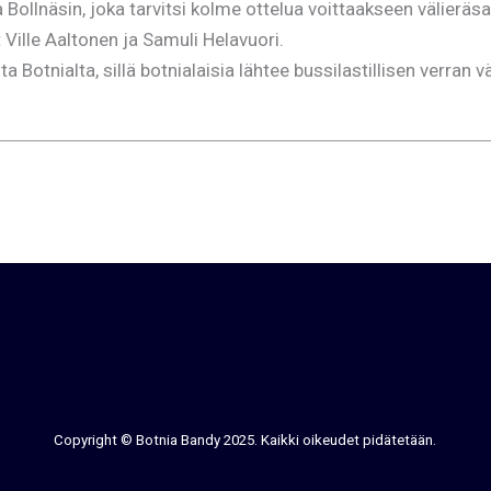
 Bollnäsin, joka tarvitsi kolme ottelua voittaakseen välieräs
 Ville Aaltonen ja Samuli Helavuori.
Botnialta, sillä botnialaisia lähtee bussilastillisen verran 
Copyright © Botnia Bandy 2025. Kaikki oikeudet pidätetään.