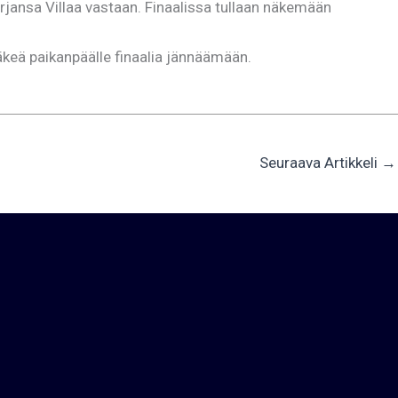
arjansa Villaa vastaan. Finaalissa tullaan näkemään
väkeä paikanpäälle finaalia jännäämään.
Seuraava Artikkeli
→