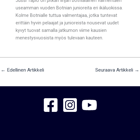
Jussi Tapio on pitkän linjan botnialainen valmentaen
useamman vuoden Botnian junioreita eri ikäluokissa.
Kolme Botnialle tuttua valmentajaa, jotka tuntevat
erittäin hyvin pelaajat ja junioreista nousevat uudet
kyvyt tuovat samalla jatkumon viime kausien
menestysvuosista myös tulevaan kauteen.
←
Edellinen Artikkeli
Seuraava Artikkeli
→