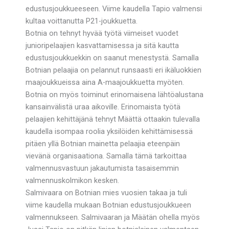
edustusjoukkueeseen. Viime kaudella Tapio valmensi
kultaa voittanutta P21-joukkuetta.
Botnia on tehnyt hyvää työtä viimeiset vuodet
junioripelaajien kasvattamisessa ja sitä kautta
edustusjoukkuekkin on saanut menestystä. Samalla
Botnian pelaajia on pelannut runsaasti eri ikäluokkien
maajoukkueissa aina A-maajoukkuetta myöten.
Botnia on myös toiminut erinomaisena lähtöalustana
kansainvälistä uraa aikoville. Erinomaista työtä
pelaajien kehittäjänä tehnyt Määttä ottaakin tulevalla
kaudella isompaa roolia yksilöiden kehittämisessä
pitäen yllä Botnian mainetta pelaajia eteenpäin
vievänä organisaationa. Samalla tämä tarkoittaa
valmennusvastuun jakautumista tasaisemmin
valmennuskolmikon kesken.
Salmivaara on Botnian mies vuosien takaa ja tuli
viime kaudella mukaan Botnian edustusjoukkueen
valmennukseen. Salmivaaran ja Määtän ohella myös