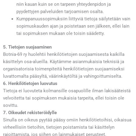
niin kauan kuin se on tarpeen yhteydenpidon ja
pyydettyjen palveluiden tarjoamisen osalta.
Kumppanuussopimuksiin liittyviä tietoja säilytetään vain
sopimuskauden ajan ja poistetaan sen jälkeen, ellei lain
tai sopimuksen mukaan ole toisin säädetty.
5. Tietojen suojaaminen
Botnia-69 ry huolehtii henkilötietojen suojaamisesta kaikilla
käsittelyn osa-alueilla. Käytämme asianmukaisia teknisiä ja
organisatorisia toimenpiteitä henkilötietojen suojaamiseksi
luvattomalta pääsyltä, väärinkäytöltä ja vahingoittumiselta.
6. Henkilötietojen luovutus
Tietoja ei luovuteta kolmansille osapuolille ilman lakisääteistä
velvoitetta tai sopimuksen mukaisia tarpeita, ellei toisin ole
sovittu.
7. Oikeudet rekisteröidylle
Sinulla on oikeus pyytää pääsy omiin henkilötietoihisi, oikaisua
virheellisiin tietoihin, tietojen poistamista tai käsittelyn
rajoittamista, jos siihen on lainmukaiset perusteet.