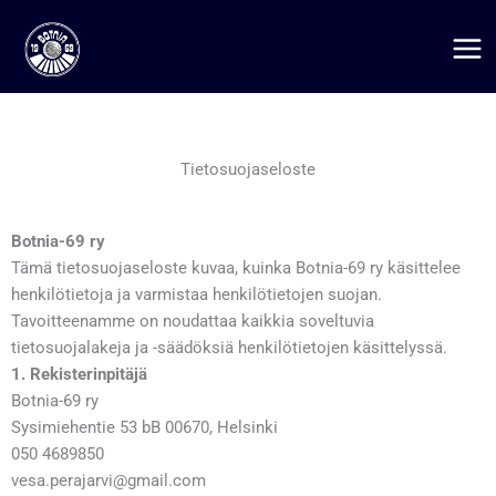
Siirry
sisältöön
Tietosuojaseloste
Botnia-69 ry
Tämä tietosuojaseloste kuvaa, kuinka Botnia-69 ry käsittelee
henkilötietoja ja varmistaa henkilötietojen suojan.
Tavoitteenamme on noudattaa kaikkia soveltuvia
tietosuojalakeja ja -säädöksiä henkilötietojen käsittelyssä.
1. Rekisterinpitäjä
Botnia-69 ry
Sysimiehentie 53 bB 00670, Helsinki
050 4689850
vesa.perajarvi@gmail.com