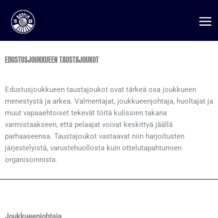
Siirry
sisältöön
EDUSTUSJOUKKUEEN TAUSTAJOUKOT
Edustusjoukkueen taustajoukot ovat tärkeä osa joukkueen
menestystä ja arkea. Valmentajat, joukkueenjohtaja, huoltajat ja
muut vapaaehtoiset tekevät töitä kulissien takana
varmistaakseen, että pelaajat voivat keskittyä jäällä
parhaaseensa. Taustajoukot vastaavat niin harjoitusten
järjestelyistä, varustehuollosta kuin ottelutapahtumien
organisoinnista.
Joukkueenjohtaja