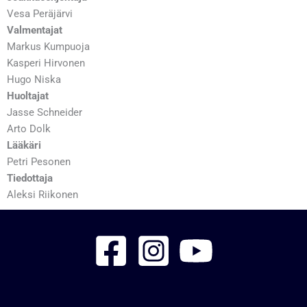
Vesa Peräjärvi
Valmentajat
Markus Kumpuoja
Kasperi Hirvonen
Hugo Niska
Huoltajat
Jasse Schneider
Arto Dolk
Lääkäri
Petri Pesonen
Tiedottaja
Aleksi Riikonen