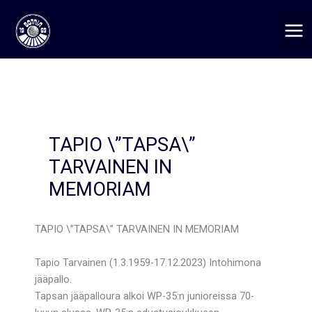
Siirry
sisältöön
TAPIO \”TAPSA\”
TARVAINEN IN
MEMORIAM
TAPIO \”TAPSA\” TARVAINEN IN MEMORIAM
Tapio Tarvainen (1.3.1959-17.12.2023) Intohimona
jääpallo.
Tapsan jääpalloura alkoi WP-35:n junioreissa 70-