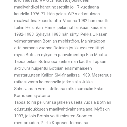
luvun alussa. WP-35:n edustusjoukkueen
maalivahdiksi hänet nostettiin jo 17-vuotiaana
kaudella 1976-77. Hän pelasi WP:n edustuksen
maalivahtina kuusi kautta. Vuonna 1982 hän muutti
töihin Helsinkiin. Hän ei pelannut lainkaan kaudella
1982-1983. Syksyllä 1983 hän siirtyi Pekka Liikasen
valmentamaan Botnian miehistöön. Mainittakoon
että samana vuonna Botnian joukkueeseen liittyi
myös Botnian nykyinen päävalmentaja Esa Määttä.
Tapsa pelasi Botniassa seitsemän kautta. Tapsan
aktiiviura huipentui Botnian ensimmäiseen
mestaruuteen Kallion SM-finaalissa 1989. Mestaruus
ratkesi vasta kolmannella jatkoajalla Jukka
Salmivaaran viimeistellessä ratkaisumaalin Esko
Korhosen syötöstä.
Tapsa toimi peliuransa jälkeen useita vuosia Botnian
edustusjoukkueen maalivahtivalmentajana. Myöskin
1997, jolloin Botnia voitti miesten Suomen
mestaruuden, Pertti Koposen toimiessa