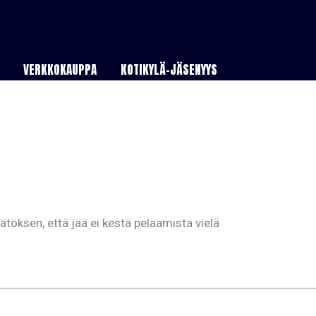
VERKKOKAUPPA
KOTIKYLÄ-JÄSENYYS
töksen, että jää ei kestä pelaamista vielä