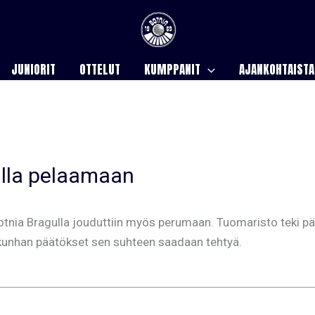
JUNIORIT
OTTELUT
KUMPPANIT
AJANKOHTAISTA
ulla pelaamaan
otnia Bragulla jouduttiin myös perumaan. Tuomaristo teki pää
unhan päätökset sen suhteen saadaan tehtyä.