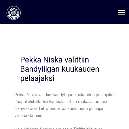
Siirry
sisältöön
Pekka Niska valittiin
Bandyliigan kuukauden
pelaajaksi
Pekka Niska valittiin Bandyliigan kuukauden pelaajaksi
Jääpalloliitolta tuli Botnialaisittain mukavia uutisia
alkuviikkoon. Liitto tiedottaa kuukauden pelaajan
valinnasta näin: