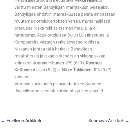
Helsinkiläistä Botniaa edustava
Pekka Niska
on
valittu miesten Bandyliigan marraskuun pelaajaksi.
Bandyliigaa ehdittiin marraskuussa pelata ainoastaan
muutaman ottelukierroksen verran, mutta neljässä
ottelussa Niska teki seitsemän maalia, ja oli
hattutempuillaan otteluissa Oulun Luistinseuraa ja
Kamppareita vastaan ratkaisevassa roolissa.
Niskanen johtaa tällä hetkellä Bandyliigan
maalipörssiä ja jakaa pistepörssin ykköspaikkaa
kolmikon
Joonas Hiltunen
JPS (6+1),
Rasmus
Kettunen
Akilles (5+2) ja
Nikke Tuhkanen
JPS (0+7)
kanssa.
Valinnan kuukauden pelaajasta tekee Suomen
Jääpalloliiton viestintävaliokunta ja sen jäsenet.
←
Edellinen Artikkeli
Seuraava Artikkeli
→