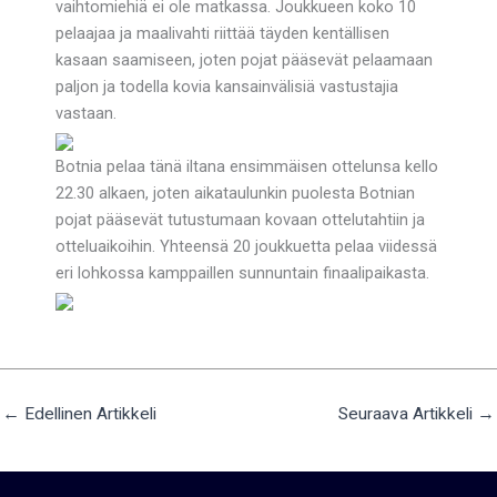
vaihtomiehiä ei ole matkassa. Joukkueen koko 10
pelaajaa ja maalivahti riittää täyden kentällisen
kasaan saamiseen, joten pojat pääsevät pelaamaan
paljon ja todella kovia kansainvälisiä vastustajia
vastaan.
Botnia pelaa tänä iltana ensimmäisen ottelunsa kello
22.30 alkaen, joten aikataulunkin puolesta Botnian
pojat pääsevät tutustumaan kovaan ottelutahtiin ja
otteluaikoihin. Yhteensä 20 joukkuetta pelaa viidessä
eri lohkossa kamppaillen sunnuntain finaalipaikasta.
←
Edellinen Artikkeli
Seuraava Artikkeli
→