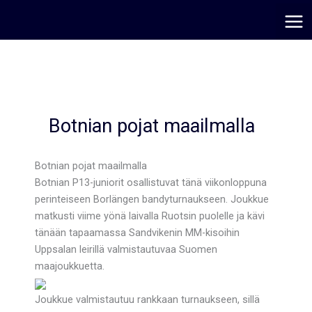
Siirry
sisältöön
Botnian pojat maailmalla
Botnian pojat maailmalla
Botnian P13-juniorit osallistuvat tänä viikonloppuna
perinteiseen Borlängen bandyturnaukseen. Joukkue
matkusti viime yönä laivalla Ruotsin puolelle ja kävi
tänään tapaamassa Sandvikenin MM-kisoihin
Uppsalan leirillä valmistautuvaa Suomen
maajoukkuetta.
Joukkue valmistautuu rankkaan turnaukseen, sillä