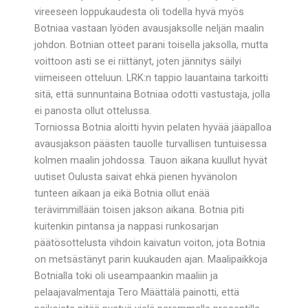
vireeseen loppukaudesta oli todella hyvä myös
Botniaa vastaan lyöden avausjaksolle neljän maalin
johdon. Botnian otteet parani toisella jaksolla, mutta
voittoon asti se ei riittänyt, joten jännitys säilyi
viimeiseen otteluun. LRK:n tappio lauantaina tarkoitti
sitä, että sunnuntaina Botniaa odotti vastustaja, jolla
ei panosta ollut ottelussa.
Torniossa Botnia aloitti hyvin pelaten hyvää jääpalloa
avausjakson päästen tauolle turvallisen tuntuisessa
kolmen maalin johdossa. Tauon aikana kuullut hyvät
uutiset Oulusta saivat ehkä pienen hyvänolon
tunteen aikaan ja eikä Botnia ollut enää
terävimmillään toisen jakson aikana. Botnia piti
kuitenkin pintansa ja nappasi runkosarjan
päätösottelusta vihdoin kaivatun voiton, jota Botnia
on metsästänyt parin kuukauden ajan. Maalipaikkoja
Botnialla toki oli useampaankin maaliin ja
pelaajavalmentaja Tero Määttälä painotti, että