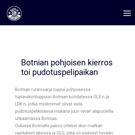
Siirry
sisältöön
Botnian pohjoisen kierros
toi pudotuspelipaikan
Botnian runkosarja loppui pohjoisessa
tuplaviikonloppuun Botnian kohdatessa OLS:n ja
LRK:n, jotka molemmat olivat vielä
pudotuspelikisassa mukana juuri viivan alapuolella
uhkaamassa Botniaa.
Oulussa Botnialla painoi ottelun alun matkan
rasitukset jaloissa ja OLS, joka on päässyt hyvään