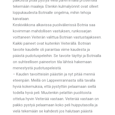
paikoista pitää pystyä vielä paremmalla prosentilla
tekemään maaleja. Etenkin kulmalyönnit ovat olleet
loppukaudesta Botnialle ongelma, mihin tehoja
kaivataan.
Keskiviikkona alkavissa puolivälierissä Botnia saa
kovimman mahdollisen vastuksen, runkosarjan
voittaneen Veiterän valittua Botnian vastustajakseen.
Kaikki paineet ovat kuitenkin Veiterällä. Botnian
tavoite kaudelle oli parantaa viime kaudesta ja
päästä pudotuspeleihin. Se tavoite täyttyi ja Botnialla
on suhteellisen paineeton tila lähteä hakemaan
menestystä pudotuspeleistä.
– Kauden tavoitteisiin päästiin ja nyt pitää mennä
eteenpäin. Meillä on Lappeenrannasta sillä tavalla
hyviä kokemuksia, että pystyttiin pelaamaan siellä
todella hyvä peli. Muutenkin pelattiin puolitoista
ottelua hyvin Veiterää vastaan. Veiterää vastaan on
pakko pystyä pelaamaan koko peli huipputasolla ja
vielä tekemään se kahdesti jos halutaan päästä