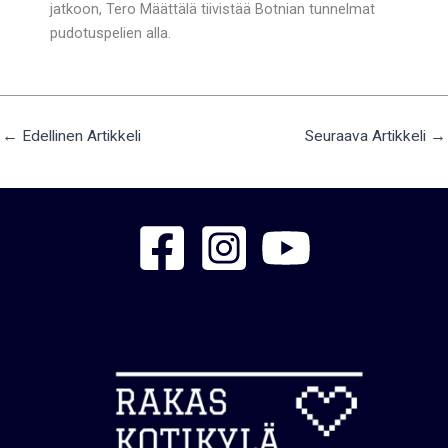
jatkoon, Tero Määttälä tiivistää Botnian tunnelmat
pudotuspelien alla.
←
Edellinen Artikkeli
Seuraava Artikkeli
→