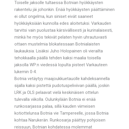
Toiselle jaksolle tultaessa Botnian hyökkäysten
rakentelu jäi johonkin. Enää hyökkäysten päättäminen
ei ollut ongelma, kun siniset eivät saaneet
hyökkäyksiään kunnolla edes aloitetuksi. Varkauden
tarvitsi vain puolustaa kärsivällisesti ja kurinalaisesti,
minkä he myös tekivät pelaten hyvin uhrautuvasti
ottaen mustelmia blokatessaan Botnialaisten
laukauksia. Lisäksi Juho Holopainen oli vierailta
tehokkaalla päällä tehden kaksi maalia toisella
jaksolla WP:n viedessä lopulta pisteet Varkauteen
lukemin 0-4.
Botnia vetäytyy maajoukkuetauolle kahdeksannella
sijalla kaksi pistettä pudotuspeliviivan päällä, joskin
LRK ja OLS pelaavat vielä keskinäisen ottelun
tulevalla viikolla. Oulunkylään Botnia ei enää
runkosarjassa palaa, sillä kauden viimeisen
kotiottelunsa Botnia vie Tampereelle, jossa Botnia
kohtaa Narukerän. Runkosarja päättyy pohjoisen
reissuun, Botnian kohdatessa molemmat