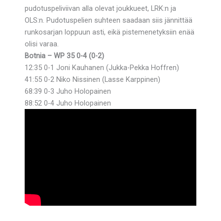
pudotuspeliviivan alla olevat joukkueet, LRK:n ja
OLS:n. Pudotuspelien suhteen saadaan siis jännittää
runkosarjan loppuun asti, eikä pistemenetyksiin enää
olisi varaa.
Botnia – WP 35 0-4 (0-2)
12:35 0-1 Joni Kauhanen (Jukka-Pekka Hoffren)
41:55 0-2 Niko Nissinen (Lasse Karppinen)
68:39 0-3 Juho Holopainen
88:52 0-4 Juho Holopainen