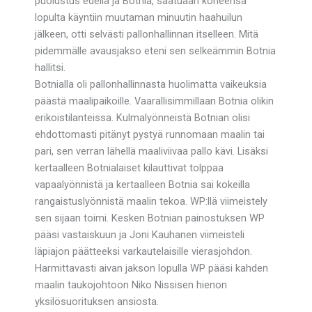
puolustus edellä ja Botnia, saatuaan koneensa
lopulta käyntiin muutaman minuutin haahuilun
jälkeen, otti selvästi pallonhallinnan itselleen. Mitä
pidemmälle avausjakso eteni sen selkeämmin Botnia
hallitsi.
Botnialla oli pallonhallinnasta huolimatta vaikeuksia
päästä maalipaikoille. Vaarallisimmillaan Botnia olikin
erikoistilanteissa. Kulmalyönneistä Botnian olisi
ehdottomasti pitänyt pystyä runnomaan maalin tai
pari, sen verran lähellä maaliviivaa pallo kävi. Lisäksi
kertaalleen Botnialaiset kilauttivat tolppaa
vapaalyönnistä ja kertaalleen Botnia sai kokeilla
rangaistuslyönnistä maalin tekoa. WP:llä viimeistely
sen sijaan toimi. Kesken Botnian painostuksen WP
pääsi vastaiskuun ja Joni Kauhanen viimeisteli
läpiajon päätteeksi varkautelaisille vierasjohdon.
Harmittavasti aivan jakson lopulla WP pääsi kahden
maalin taukojohtoon Niko Nissisen hienon
yksilösuorituksen ansiosta.