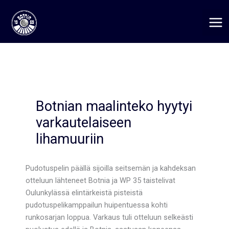
Siirry
sisältöön
Botnian maalinteko hyytyi
varkautelaiseen
lihamuuriin
Pudotuspelin päällä sijoilla seitsemän ja kahdeksan
otteluun lähteneet Botnia ja WP 35 taistelivat
Oulunkylässä elintärkeistä pisteistä
pudotuspelikamppailun huipentuessa kohti
runkosarjan loppua. Varkaus tuli otteluun selkeästi