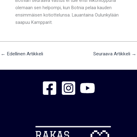
Botnian seuraava vastus ei tule ensi viikonloppuna
olemaan sen helpompi, kun Botnia pelaa kauden
ensimmäisen kotiottelunsa. Lauantaina Oulunkylään
saapuu Kampparit.
←
Edellinen Artikkeli
Seuraava Artikkeli
→