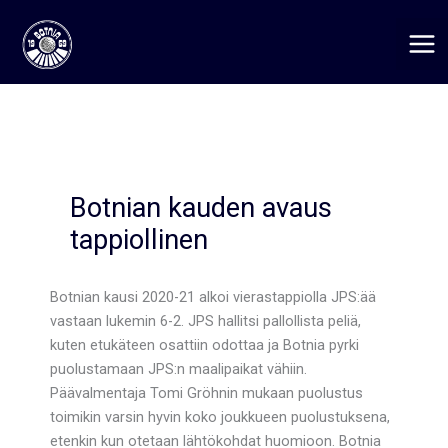
Siirry
sisältöön
Botnian kauden avaus
tappiollinen
Botnian kausi 2020-21 alkoi vierastappiolla JPS:ää
vastaan lukemin 6-2. JPS hallitsi pallollista peliä,
kuten etukäteen osattiin odottaa ja Botnia pyrki
puolustamaan JPS:n maalipaikat vähiin.
Päävalmentaja Tomi Gröhnin mukaan puolustus
toimikin varsin hyvin koko joukkueen puolustuksena,
etenkin kun otetaan lähtökohdat huomioon. Botnia