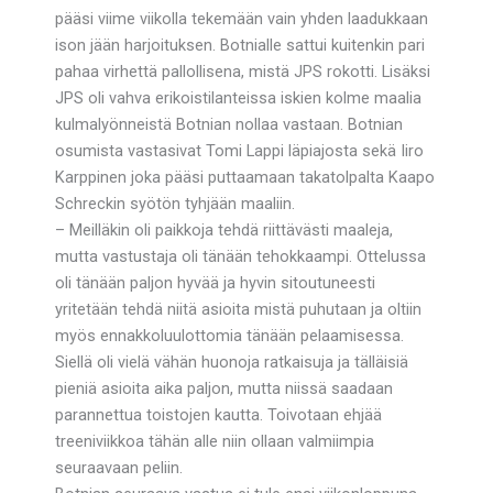
pääsi viime viikolla tekemään vain yhden laadukkaan
ison jään harjoituksen. Botnialle sattui kuitenkin pari
pahaa virhettä pallollisena, mistä JPS rokotti. Lisäksi
JPS oli vahva erikoistilanteissa iskien kolme maalia
kulmalyönneistä Botnian nollaa vastaan. Botnian
osumista vastasivat Tomi Lappi läpiajosta sekä Iiro
Karppinen joka pääsi puttaamaan takatolpalta Kaapo
Schreckin syötön tyhjään maaliin.
– Meilläkin oli paikkoja tehdä riittävästi maaleja,
mutta vastustaja oli tänään tehokkaampi. Ottelussa
oli tänään paljon hyvää ja hyvin sitoutuneesti
yritetään tehdä niitä asioita mistä puhutaan ja oltiin
myös ennakkoluulottomia tänään pelaamisessa.
Siellä oli vielä vähän huonoja ratkaisuja ja tälläisiä
pieniä asioita aika paljon, mutta niissä saadaan
parannettua toistojen kautta. Toivotaan ehjää
treeniviikkoa tähän alle niin ollaan valmiimpia
seuraavaan peliin.