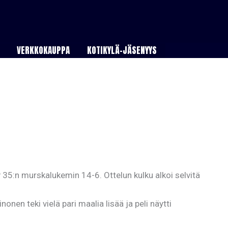
VERKKOKAUPPA
KOTIKYLÄ-JÄSENYYS
 35:n murskalukemin 14-6. Ottelun kulku alkoi selvitä
en teki vielä pari maalia lisää ja peli näytti