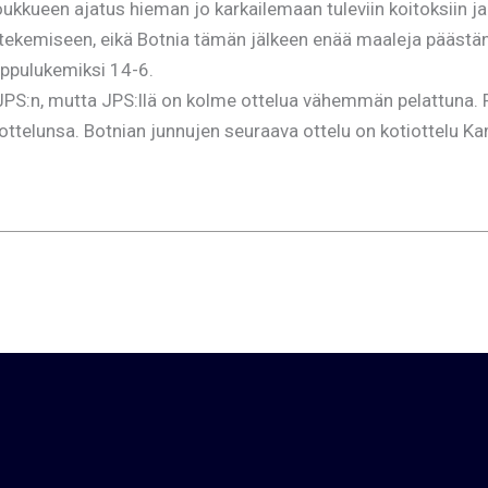
ijoukkueen ajatus hieman jo karkailemaan tuleviin koitoksiin
tekemiseen, eikä Botnia tämän jälkeen enää maaleja päästänyt
ppulukemiksi 14-6.
 JPS:n, mutta JPS:llä on kolme ottelua vähemmän pelattuna. 
vat ottelunsa. Botnian junnujen seuraava ottelu on kotiottelu 