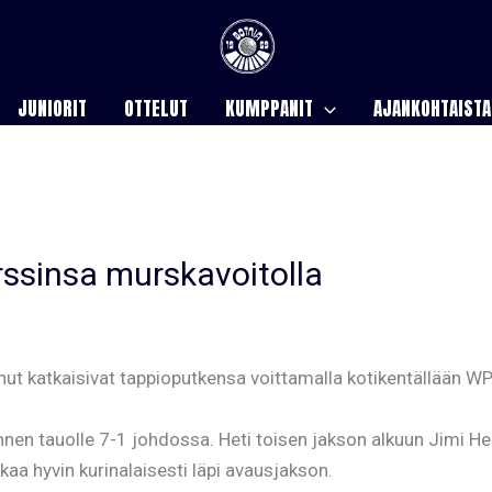
JUNIORIT
OTTELUT
KUMPPANIT
AJANKOHTAISTA
rssinsa murskavoitolla
ut katkaisivat tappioputkensa voittamalla kotikentällään WP
n tauolle 7-1 johdossa. Heti toisen jakson alkuun Jimi Heinon
kkaa hyvin kurinalaisesti läpi avausjakson.