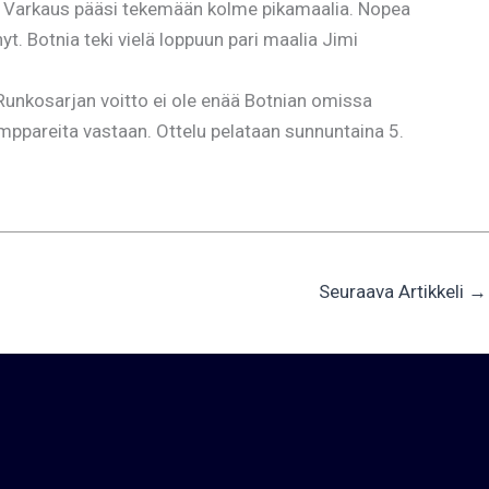
 ja Varkaus pääsi tekemään kolme pikamaalia. Nopea
. Botnia teki vielä loppuun pari maalia Jimi
Runkosarjan voitto ei ole enää Botnian omissa
Kamppareita vastaan. Ottelu pelataan sunnuntaina 5.
Seuraava Artikkeli
→