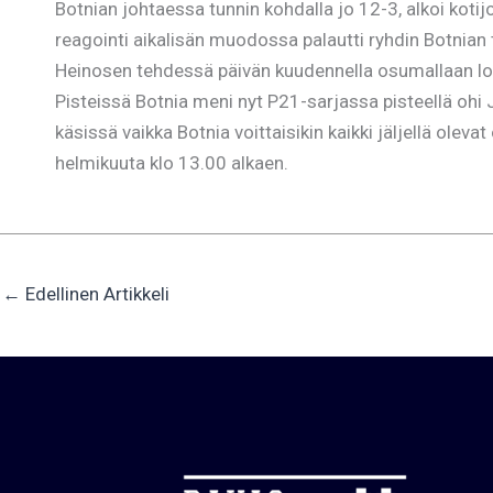
Botnian johtaessa tunnin kohdalla jo 12-3, alkoi kot
reagointi aikalisän muodossa palautti ryhdin Botnian 
Heinosen tehdessä päivän kuudennella osumallaan lo
Pisteissä Botnia meni nyt P21-sarjassa pisteellä ohi
käsissä vaikka Botnia voittaisikin kaikki jäljellä ole
helmikuuta klo 13.00 alkaen.
←
Edellinen Artikkeli