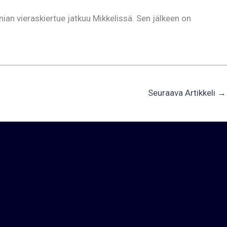
nian vieraskiertue jatkuu Mikkelissä. Sen jälkeen on
Seuraava Artikkeli
→