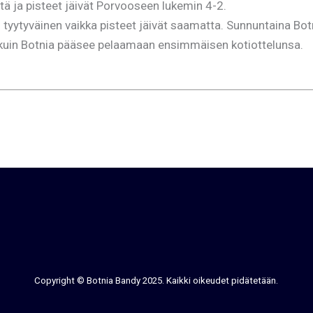
tä ja pisteet jäivät Porvooseen lukemin 4-2.
en tyytyväinen vaikka pisteet jäivät saamatta. Sunnuntaina Bot
en kuin Botnia pääsee pelaamaan ensimmäisen kotiottelunsa.
Copyright © Botnia Bandy 2025. Kaikki oikeudet pidätetään.