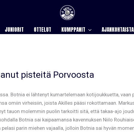
JUNIORIT
OTTELUT
KUMPPANIT
AJANKOHTAISTA
tanut pisteitä Porvoosta
ossa. Botnia ei lähtenyt kumartelemaan kotijoukkuetta, vaan 
a omiin virheisiin, joista Akilles pääsi rokottamaan. Markus
hyt tauon molemmin puolin tarkoitti sitä, että takaa-ajo joud
 kohdalla Botnia sai kaipaamansa kavennuksen Niilo Rouhiai
ja pelasi parin miehen vajaalla, jolloin Botnia sai hyvän momen