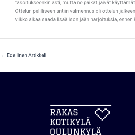
tasoitukseenkin asti, mutta ne paikat jäivät käyttämät
Ottelun pelilliseen antiin valmennus oli ottelun jälke
viikko aikaa saada lisää ison jään harjoituksia, enn
←
Edellinen Artikkeli