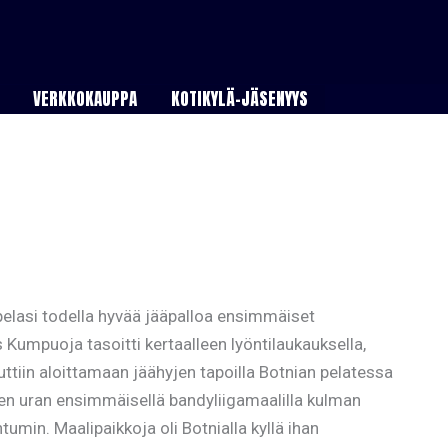
VERKKOKAUPPA
KOTIKYLÄ-JÄSENYYS
pelasi todella hyvää jääpalloa ensimmäiset
 Kumpuoja tasoitti kertaalleen lyöntilaukauksella,
uttiin aloittamaan jäähyjen tapoilla Botnian pelatessa
sen uran ensimmäisellä bandyliigamaalilla kulman
tumin. Maalipaikkoja oli Botnialla kyllä ihan