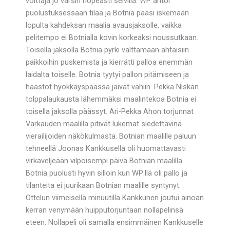
voittaja jo varsin nopeasti selvillä. WP antoi
puolustuksessaan tilaa ja Botnia pääsi iskemään
lopulta kahdeksan maalia avausjaksolle, vaikka
pelitempo ei Botnialla kovin korkeaksi noussutkaan.
Toisella jaksolla Botnia pyrki välttämään ahtaisiin
paikkoihin puskemista ja kierrätti palloa enemmän
laidalta toiselle. Botnia tyytyi pallon pitämiseen ja
haastot hyökkäyspäässä jäivät vähiin. Pekka Niskan
tolppalaukausta lähemmäksi maalintekoa Botnia ei
toisella jaksolla päässyt. Ari-Pekka Ahon torjunnat
Varkauden maalilla pitivät lukemat siedettävinä
vierailijoiden näkökulmasta. Botnian maalille paluun
tehneellä Joonas Kankkusella oli huomattavasti
virkaveljeään vilpoisempi päivä Botnian maalilla.
Botnia puolusti hyvin silloin kun WP:llä oli pallo ja
tilanteita ei juurikaan Botnian maalille syntynyt.
Ottelun viimeisellä minuutilla Kankkunen joutui ainoan
kerran venymään huipputorjuntaan nollapelinsä
eteen. Nollapeli oli samalla ensimmäinen Kankkuselle