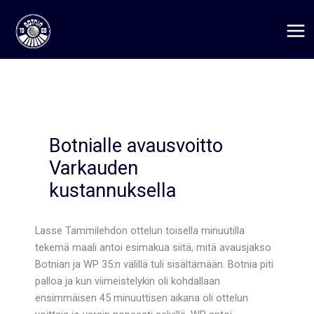
Siirry
sisältöön
Botnialle avausvoitto
Varkauden
kustannuksella
Lasse Tammilehdon ottelun toisella minuutilla
tekemä maali antoi esimakua siitä, mitä avausjakso
Botnian ja WP 35:n välillä tuli sisältämään. Botnia piti
palloa ja kun viimeistelykin oli kohdallaan
ensimmäisen 45 minuuttisen aikana oli ottelun