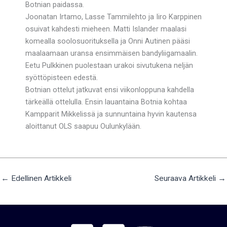
Botnian paidassa.
Joonatan Irtamo, Lasse Tammilehto ja Iiro Karppinen
osuivat kahdesti mieheen. Matti Islander maalasi
komealla soolosuorituksella ja Onni Autinen pääsi
maalaamaan uransa ensimmäisen bandyliigamaalin.
Eetu Pulkkinen puolestaan urakoi sivutukena neljän
syöttöpisteen edestä.
Botnian ottelut jatkuvat ensi viikonloppuna kahdella
tärkeällä ottelulla. Ensin lauantaina Botnia kohtaa
Kampparit Mikkelissä ja sunnuntaina hyvin kautensa
aloittanut OLS saapuu Oulunkylään.
←
Edellinen Artikkeli
Seuraava Artikkeli
→