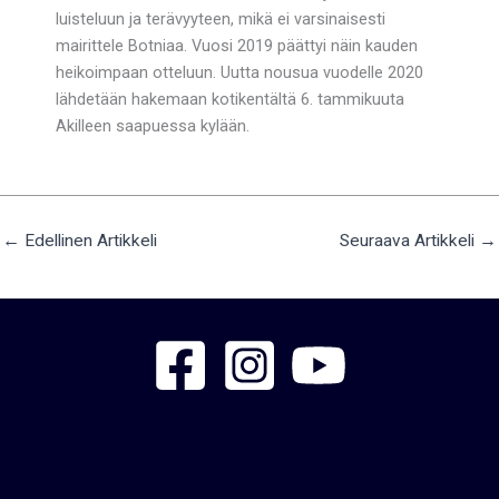
luisteluun ja terävyyteen, mikä ei varsinaisesti
mairittele Botniaa. Vuosi 2019 päättyi näin kauden
heikoimpaan otteluun. Uutta nousua vuodelle 2020
lähdetään hakemaan kotikentältä 6. tammikuuta
Akilleen saapuessa kylään.
←
Edellinen Artikkeli
Seuraava Artikkeli
→