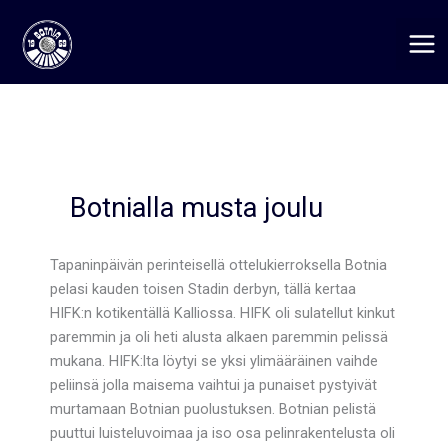
Siirry
sisältöön
Botnialla musta joulu
Tapaninpäivän perinteisellä ottelukierroksella Botnia
pelasi kauden toisen Stadin derbyn, tällä kertaa
HIFK:n kotikentällä Kalliossa. HIFK oli sulatellut kinkut
paremmin ja oli heti alusta alkaen paremmin pelissä
mukana. HIFK:lta löytyi se yksi ylimääräinen vaihde
peliinsä jolla maisema vaihtui ja punaiset pystyivät
murtamaan Botnian puolustuksen. Botnian pelistä
puuttui luisteluvoimaa ja iso osa pelinrakentelusta oli