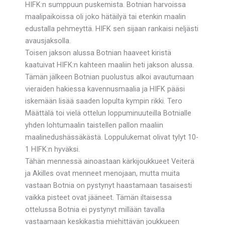
HIFK:n sumppuun puskemista. Botnian harvoissa
maalipaikoissa oli joko hätäilyä tai etenkin maalin
edustalla pehmeyttä. HIFK sen sijaan rankaisi neljästi
avausjaksolla.
Toisen jakson alussa Botnian haaveet kiristä
kaatuivat HIFK:n kahteen maaliin heti jakson alussa.
Tämän jälkeen Botnian puolustus alkoi avautumaan
vieraiden hakiessa kavennusmaalia ja HIFK pääsi
iskemään lisää saaden lopulta kympin rikki. Tero
Määttälä toi vielä ottelun loppuminuuteilla Botnialle
yhden lohtumaalin taistellen pallon maaliin
maalinedushässäkästä. Loppulukemat olivat tylyt 10-
1 HIFK:n hyväksi.
Tähän mennessä ainoastaan kärkijoukkueet Veiterä
ja Akilles ovat menneet menojaan, mutta muita
vastaan Botnia on pystynyt haastamaan tasaisesti
vaikka pisteet ovat jääneet. Tämän iltaisessa
ottelussa Botnia ei pystynyt millään tavalla
vastaamaan keskikastia miehittävän joukkueen