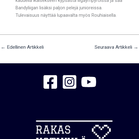
kaudella ikäisekseen kypsästä liigaympyröissä ja saa
Bandyliigan lisäksi paljon pelejä junioreissa.
Tulevaisuus näyttää lupaavalta myös Rouhiaisella.
←
Edellinen Artikkeli
Seuraava Artikkeli
→