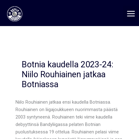
Siirry
sisältöön
Botnia kaudella 2023-24:
Niilo Rouhiainen jatkaa
Botniassa
Niilo Rouhiainen jatkaa ensi kaudella Botniassa.
Rouhiainen on liigajoukkueen nuorimmasta päästä
2003 syntyneenä. Rouhiainen teki viime kaudella
debyyttinsä Bandyliigassa pelaten Botnian
puolustuksessa 19 ottelua. Rouhiainen pelasi viime