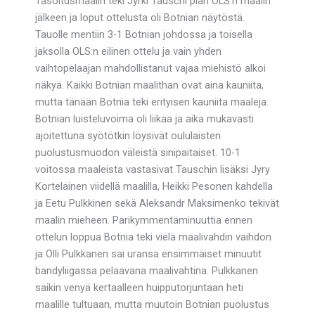
Tasoitusmaalin teki Jyrki Tauschi pian OLS:n maalin
jälkeen ja loput ottelusta oli Botnian näytöstä.
Tauolle mentiin 3-1 Botnian johdossa ja toisella
jaksolla OLS:n eilinen ottelu ja vain yhden
vaihtopelaajan mahdollistanut vajaa miehistö alkoi
näkyä. Kaikki Botnian maalithan ovat aina kauniita,
mutta tänään Botnia teki erityisen kauniita maaleja.
Botnian luisteluvoima oli liikaa ja aika mukavasti
ajoitettuna syötötkin löysivät oululaisten
puolustusmuodon väleistä sinipaitaiset. 10-1
voitossa maaleista vastasivat Tauschin lisäksi Jyry
Kortelainen viidellä maalilla, Heikki Pesonen kahdella
ja Eetu Pulkkinen sekä Aleksandr Maksimenko tekivät
maalin mieheen. Parikymmentäminuuttia ennen
ottelun loppua Botnia teki vielä maalivahdin vaihdon
ja Olli Pulkkanen sai uransa ensimmäiset minuutit
bandyliigassa pelaavana maalivahtina. Pulkkanen
saikin venyä kertaalleen huipputorjuntaan heti
maalille tultuaan, mutta muutoin Botnian puolustus