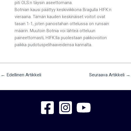
piti OLS:n täysin aseettomana.
Botnian kausi päättyy keskiviikkona Bragulla HIFK:n
vieraana. Tämän kauden keskinäiset voitot ovat
tasan 1-1, joten panostahan ottelussa on runsain
määrin. Muutoin Botnia voi lähteä otteluun
paineettomasti, HIFK:lla puolestaan pakkovoiton
paikka pudotuspelihaaveidensa kannalta.
←
Edellinen Artikkeli
Seuraava Artikkeli
→