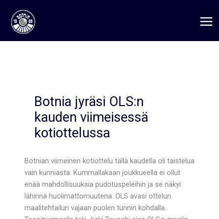
Siirry
sisältöön
Botnia jyräsi OLS:n
kauden viimeisessä
kotiottelussa
Botnian viimeinen kotiottelu tällä kaudella oli taistelua
vain kunniasta. Kummallakaan joukkueella ei ollut
enää mahdollisuuksia pudotuspeleihin ja se näkyi
lähinnä huolimattomuutena. OLS avasi ottelun
maalitehtailun vajaan puolen tunnin kohdalla.