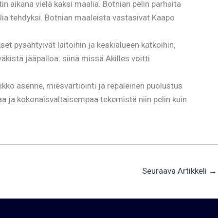
 aikana vielä kaksi maalia. Botnian pelin parhaita
alia tehdyksi. Botnian maaleista vastasivat Kaapo
t pysähtyivät laitoihin ja keskialueen katkoihin,
istä jääpalloa: siinä missä Akilles voitti
eikko asenne, miesvartiointi ja repaleinen puolustus
aa ja kokonaisvaltaisempaa tekemistä niin pelin kuin
Seuraava Artikkeli
→