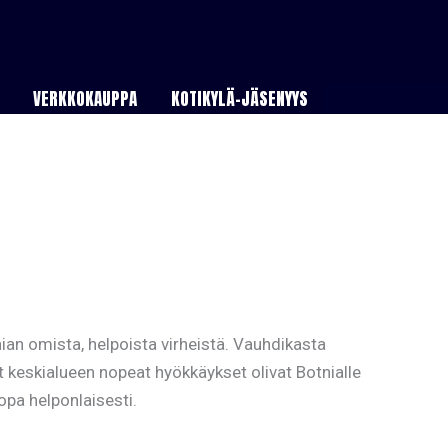
VERKKOKAUPPA
KOTIKYLÄ-JÄSENYYS
nian omista, helpoista virheistä. Vauhdikasta
t keskialueen nopeat hyökkäykset olivat Botnialle
pa helponlaisesti.