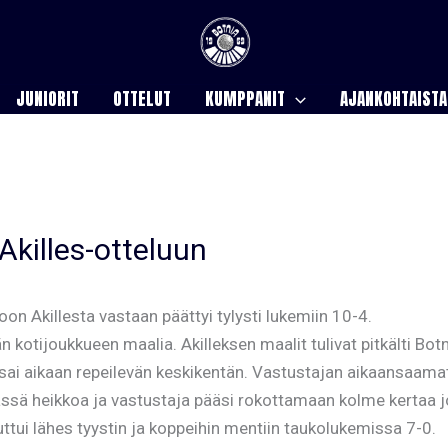
JUNIORIT
OTTELUT
KUMPPANIT
AJANKOHTAISTA
Akilles-otteluun
 Akillesta vastaan päättyi tylysti lukemiin 10-4.
 kotijoukkueen maalia. Akilleksen maalit tulivat pitkälti Bot
a sai aikaan repeilevän keskikentän. Vastustajan aikaansaama
ssä heikkoa ja vastustaja pääsi rokottamaan kolme kertaa jo
uttui lähes tyystin ja koppeihin mentiin taukolukemissa 7-0.