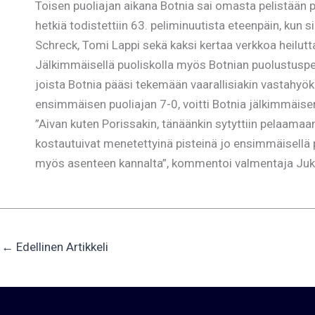
Toisen puoliajan aikana Botnia sai omasta pelistään p
hetkiä todistettiin 63. peliminuutista eteenpäin, kun 
Schreck, Tomi Lappi sekä kaksi kertaa verkkoa heilut
Jälkimmäisellä puoliskolla myös Botnian puolustuspeli 
joista Botnia pääsi tekemään vaarallisiakin vastahyök
ensimmäisen puoliajan 7-0, voitti Botnia jälkimmäise
”Aivan kuten Porissakin, tänäänkin sytyttiin pelaamaan
kostautuivat menetettyinä pisteinä jo ensimmäisellä p
myös asenteen kannalta”, kommentoi valmentaja Jukk
←
Edellinen Artikkeli