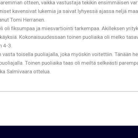
aremman otteen, vaikka vastustaja tekikin ensimmäisen vartin
siniset kavensivat lukemia ja saivat lyhyessä ajassa neljä ma
tanut Tomi Herranen.
oli ﬁksumpaa ja miesvartiointi tarkempaa. Akilleksen yritykse
käyksiä. Kokonaisuudessaan toinen puoliaika oli melko tasaväk
n 4-3.
 vasta toisella puoliajalla, joka myöskin voitettiin. Tänään h
uoliajalla. Toinen puoliaika taas oli meiltä selkeästi paremp
a Salmivaara ottelua.