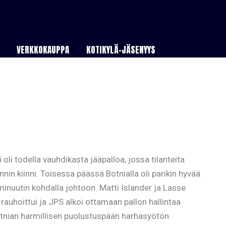
VERKKOKAUPPA
KOTIKYLÄ-JÄSENYYS
li todella vauhdikasta jääpalloa, jossa tilanteita
n kiinni. Toisessa päässä Botnialla oli parikin hyvää
 minuutin kohdalla johtoon. Matti Islander ja Lasse
auhoittui ja JPS alkoi ottamaan pallon hallintaa
 Botnian harmillisen puolustuspään harhasyötön