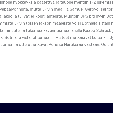
nnolla hyökkäyksiä päätettyä ja tauolle mentiin 1-2 lukemis
sa vapaalyönnistä, mutta JPS:n maalilla Samuel Gerovoi sai t
aksolla tulivat erikoistilanteista. Muutoin JPS piti hyvin Botni
emmista JPS:n toisen jakson maaleista voisi Botnialaisittai
sillä minuuteilla tekemää kavennusmaalia sillä Kaapo Schrec
i Botnialle vielä lohtumaalin. Pisteet matkasivat kuitenkin 
huomenna ottelut jatkuvat Porissa Narukerää vastaan. Oulunky