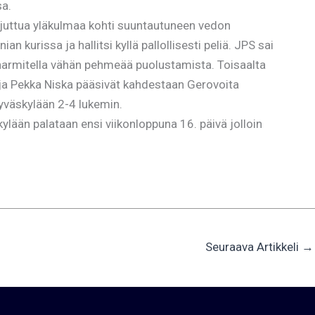
sa.
orjuttua yläkulmaa kohti suuntautuneen vedon
an kurissa ja hallitsi kyllä pallollisesti peliä. JPS sai
n harmitella vähän pehmeää puolustamista. Toisaalta
k ja Pekka Niska pääsivät kahdestaan Gerovoita
Jyväskylään 2-4 lukemin.
lään palataan ensi viikonloppuna 16. päivä jolloin
Seuraava Artikkeli
→