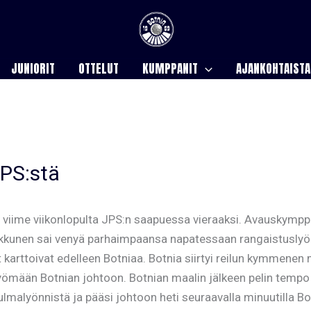
JUNIORIT
OTTELUT
KUMPPANIT
AJANKOHTAISTA
JPS:stä
 viime viikonlopulta JPS:n saapuessa vieraaksi. Avauskymppi o
kkunen sai venyä parhaimpaansa napatessaan rangaistuslyönni
 karttoivat edelleen Botniaa. Botnia siirtyi reilun kymmenen
yömään Botnian johtoon. Botnian maalin jälkeen pelin tempo r
 kulmalyönnistä ja pääsi johtoon heti seuraavalla minuutilla