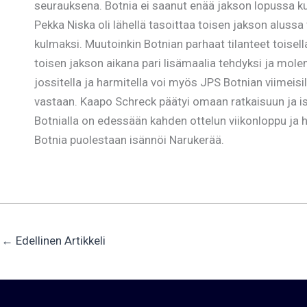
seurauksena. Botnia ei saanut enää jakson lopussa ku
Pekka Niska oli lähellä tasoittaa toisen jakson alus
kulmaksi. Muutoinkin Botnian parhaat tilanteet toisella j
toisen jakson aikana pari lisämaalia tehdyksi ja mol
jossitella ja harmitella voi myös JPS Botnian viimei
vastaan. Kaapo Schreck päätyi omaan ratkaisuun ja isk
Botnialla on edessään kahden ottelun viikonloppu ja 
Botnia puolestaan isännöi Narukerää.
←
Edellinen Artikkeli