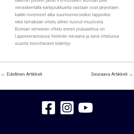
lukemin pisteet jäivät Porvooseen. Botnian pelit
vieraskentällä kärkijoukkueita vastaan ovat järjestäen
kaikki revenneet aika suurinumeroisiksi tappioiksi
eikä tämäkään ottelu siihen tuonut muutosta.
Botnian viimeinen ottelu ennen jouluaattoa on
Lappeenrannassa Veiterän vieraana ja siinä ottelussa
suunta toivottavasti kääntyy.
←
Edellinen Artikkeli
Seuraava Artikkeli
→