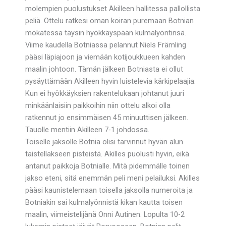
molempien puolustukset Akilleen hallitessa pallollista
peliä. Ottelu ratkesi oman koiran puremaan Botnian
mokatessa täysin hyökkäyspään kulmalyöntinsä.
Viime kaudella Botniassa pelannut Niels Främling
pääsi läpiajoon ja viemään kotijoukkueen kahden
maalin johtoon. Tämän jälkeen Botniasta ei ollut
pysäyttämään Akilleen hyvin luistelevia kärkipelaajia.
Kun ei hyökkäyksien rakentelukaan johtanut juuri
minkäänlaisiin paikkoihin niin ottelu alkoi olla
ratkennut jo ensimmäisen 45 minuuttisen jälkeen.
Tauolle mentiin Akilleen 7-1 johdossa.
Toiselle jaksolle Botnia olisi tarvinnut hyvän alun
taistellakseen pisteistä. Akilles puolusti hyvin, eikä
antanut paikkoja Botnialle. Mitä pidemmälle toinen
jakso eteni, sitä enemmän peli meni pelailuksi. Akilles
pääsi kaunistelemaan toisella jaksolla numeroita ja
Botniakin sai kulmalyönnistä kikan kautta toisen
maalin, viimeistelijänä Onni Autinen. Lopulta 10-2