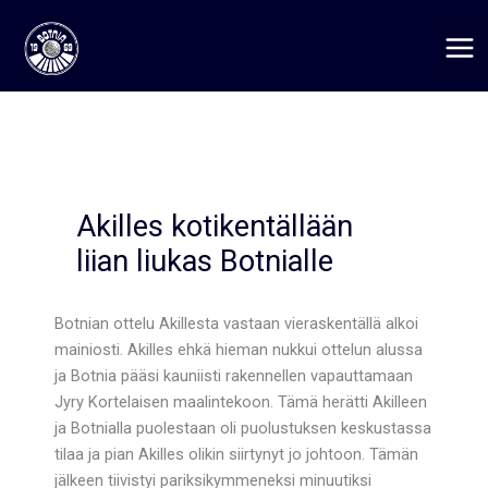
Siirry
sisältöön
Akilles kotikentällään
liian liukas Botnialle
Botnian ottelu Akillesta vastaan vieraskentällä alkoi
mainiosti. Akilles ehkä hieman nukkui ottelun alussa
ja Botnia pääsi kauniisti rakennellen vapauttamaan
Jyry Kortelaisen maalintekoon. Tämä herätti Akilleen
ja Botnialla puolestaan oli puolustuksen keskustassa
tilaa ja pian Akilles olikin siirtynyt jo johtoon. Tämän
jälkeen tiivistyi pariksikymmeneksi minuutiksi